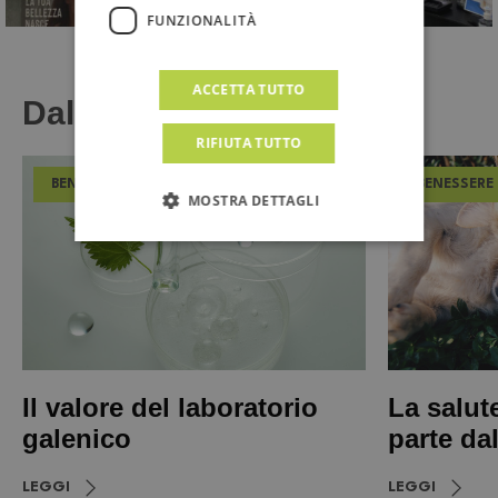
FUNZIONALITÀ
ACCETTA TUTTO
Dal Magazine
RIFIUTA TUTTO
BENESSERE
BENESSERE
MOSTRA DETTAGLI
Il valore del laboratorio
La salut
galenico
parte da
LEGGI
LEGGI