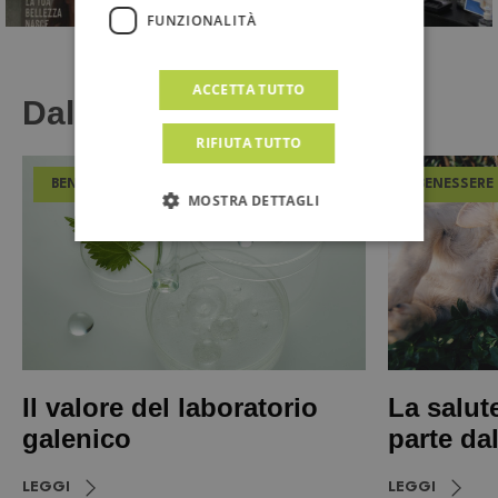
FUNZIONALITÀ
ACCETTA TUTTO
Dal Magazine
RIFIUTA TUTTO
BENESSERE
BENESSERE
MOSTRA DETTAGLI
Il valore del laboratorio
La salut
galenico
parte da
LEGGI
LEGGI