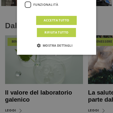
FUNZIONALITÀ
ACCETTA TUTTO
Dal Magazine
RIFIUTA TUTTO
BENESSERE
BENESSERE
MOSTRA DETTAGLI
Il valore del laboratorio
La salut
galenico
parte da
LEGGI
LEGGI