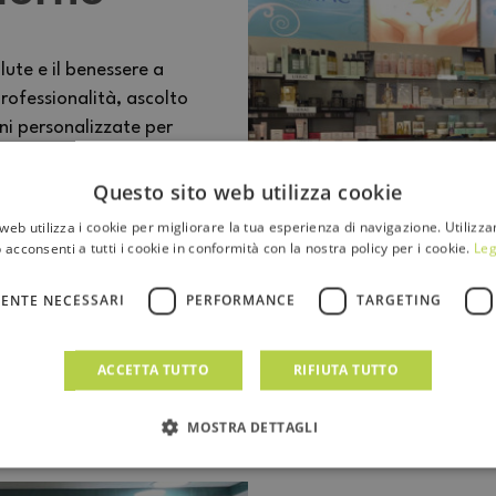
lute e il benessere a
rofessionalità, ascolto
oni personalizzate per
luogo dove competenza e
rsone.
Questo sito web utilizza cookie
web utilizza i cookie per migliorare la tua esperienza di navigazione. Utilizza
 acconsenti a tutti i cookie in conformità con la nostra policy per i cookie.
Leg
ENTE NECESSARI
PERFORMANCE
TARGETING
ACCETTA TUTTO
RIFIUTA TUTTO
MOSTRA DETTAGLI