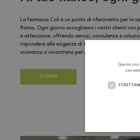
La Farmacia Coli è un punto di riferimento per la sa
Roma. Ogni giorno accogliamo i nostri clienti con p
e attenzione, offrendo servizi, consulenze e soluzi
rispondere alle esigenze di tutta la famiglia. Un 
vicinanza si incontrano per prendersi cura delle pe
Questo sito 
sito web
SCOPRI
STRETTAM