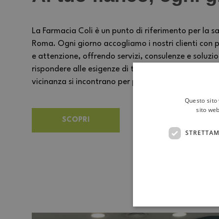
La Farmacia Coli è un punto di riferimento per la sa
Roma. Ogni giorno accogliamo i nostri clienti con p
e attenzione, offrendo servizi, consulenze e soluzi
rispondere alle esigenze di tutta la famiglia. Un 
vicinanza si incontrano per prendersi cura delle pe
Questo sito 
sito web
SCOPRI
STRETTAM