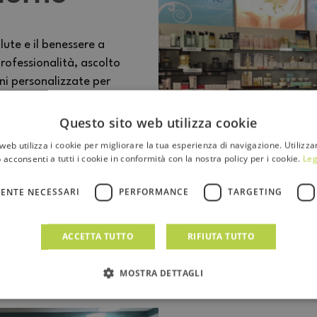
lute e il benessere a
rofessionalità, ascolto
oni personalizzate per
luogo dove competenza e
rsone.
Questo sito web utilizza cookie
web utilizza i cookie per migliorare la tua esperienza di navigazione. Utilizza
 acconsenti a tutti i cookie in conformità con la nostra policy per i cookie.
Leg
ENTE NECESSARI
PERFORMANCE
TARGETING
ACCETTA TUTTO
RIFIUTA TUTTO
MOSTRA DETTAGLI