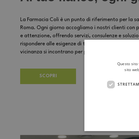
La Farmacia Coli è un punto di riferimento per la sa
Roma. Ogni giorno accogliamo i nostri clienti con p
e attenzione, offrendo servizi, consulenze e soluzi
rispondere alle esigenze di tutta la famiglia. Un 
vicinanza si incontrano per prendersi cura delle pe
Questo sito 
sito web
SCOPRI
STRETTAM