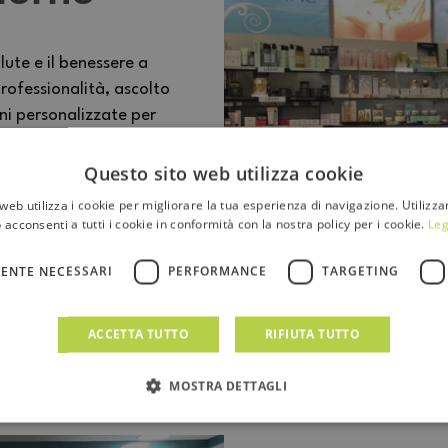
lute e il benessere a
rofessionalità, ascolto
oni personalizzate per
luogo dove competenza e
rsone.
Questo sito web utilizza cookie
web utilizza i cookie per migliorare la tua esperienza di navigazione. Utilizza
 acconsenti a tutti i cookie in conformità con la nostra policy per i cookie.
Leg
ENTE NECESSARI
PERFORMANCE
TARGETING
ACCETTA TUTTO
RIFIUTA TUTTO
MOSTRA DETTAGLI