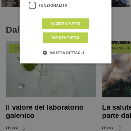
FUNZIONALITÀ
ACCETTA TUTTO
Dal Magazine
RIFIUTA TUTTO
BENESSERE
BENESSERE
MOSTRA DETTAGLI
Il valore del laboratorio
La salut
galenico
parte da
LEGGI
LEGGI