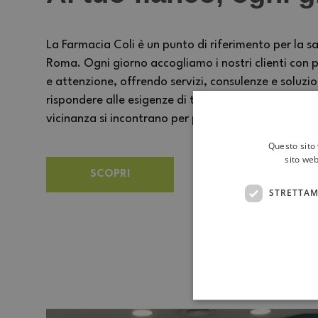
La Farmacia Coli è un punto di riferimento per la sa
Roma. Ogni giorno accogliamo i nostri clienti con p
e attenzione, offrendo servizi, consulenze e soluzi
rispondere alle esigenze di tutta la famiglia. Un 
vicinanza si incontrano per prendersi cura delle pe
Questo sito 
sito web
SCOPRI
STRETTAM