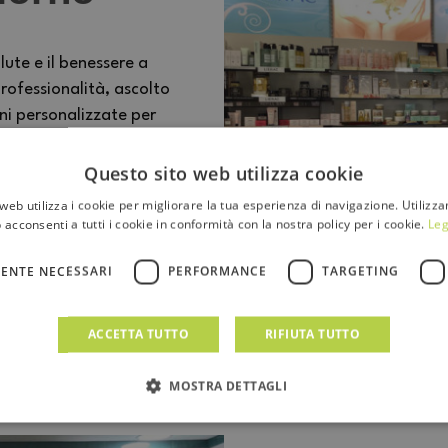
lute e il benessere a
rofessionalità, ascolto
oni personalizzate per
luogo dove competenza e
rsone.
Questo sito web utilizza cookie
web utilizza i cookie per migliorare la tua esperienza di navigazione. Utilizza
 acconsenti a tutti i cookie in conformità con la nostra policy per i cookie.
Leg
ENTE NECESSARI
PERFORMANCE
TARGETING
ACCETTA TUTTO
RIFIUTA TUTTO
MOSTRA DETTAGLI