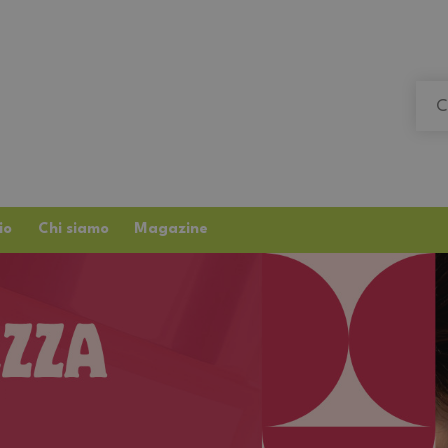
io
Chi siamo
Magazine