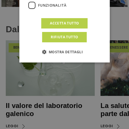
FUNZIONALITÀ
ACCETTA TUTTO
Dal Magazine
RIFIUTA TUTTO
BENESSERE
BENESSERE
MOSTRA DETTAGLI
Il valore del laboratorio
La salut
galenico
parte da
LEGGI
LEGGI