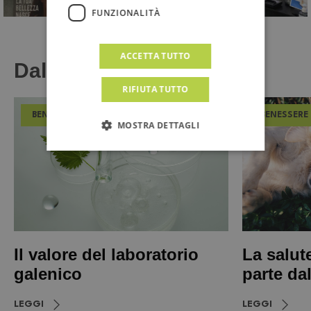
FUNZIONALITÀ
ACCETTA TUTTO
Dal Magazine
RIFIUTA TUTTO
BENESSERE
BENESSERE
MOSTRA DETTAGLI
Il valore del laboratorio
La salut
galenico
parte da
LEGGI
LEGGI