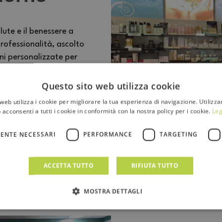
lute e il benessere a
rofessionalità, ascolto
oni personalizzate per
luogo dove competenza e
rsone.
Questo sito web utilizza cookie
web utilizza i cookie per migliorare la tua esperienza di navigazione. Utilizza
 acconsenti a tutti i cookie in conformità con la nostra policy per i cookie.
Leg
ENTE NECESSARI
PERFORMANCE
TARGETING
ACCETTA TUTTO
RIFIUTA TUTTO
MOSTRA DETTAGLI