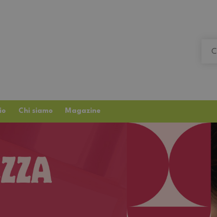
io
Chi siamo
Magazine