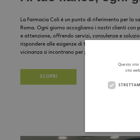
La Farmacia Coli è un punto di riferimento per la sa
Roma. Ogni giorno accogliamo i nostri clienti con p
e attenzione, offrendo servizi, consulenze e soluzi
rispondere alle esigenze di tutta la famiglia. Un 
vicinanza si incontrano per prendersi cura delle pe
Questo sito 
sito web
SCOPRI
STRETTAM