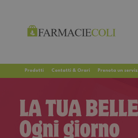
Prodotti
Contatti & Orari
Prenota un serviz