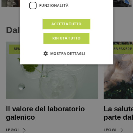
FUNZIONALITÀ
ACCETTA TUTTO
Dal Magazine
RIFIUTA TUTTO
BENESSERE
BENESSERE
MOSTRA DETTAGLI
Il valore del laboratorio
La salut
galenico
parte da
LEGGI
LEGGI