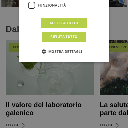
FUNZIONALITÀ
ACCETTA TUTTO
Dal Magazine
RIFIUTA TUTTO
BENESSERE
BENESSERE
MOSTRA DETTAGLI
Il valore del laboratorio
La salut
galenico
parte da
LEGGI
LEGGI