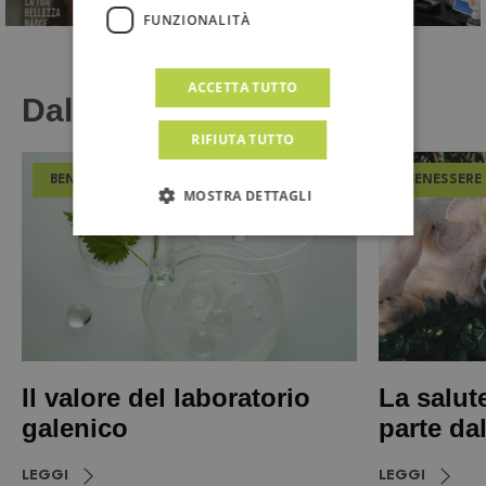
FUNZIONALITÀ
ACCETTA TUTTO
Dal Magazine
RIFIUTA TUTTO
BENESSERE
BENESSERE
MOSTRA DETTAGLI
Il valore del laboratorio
La salut
galenico
parte da
LEGGI
LEGGI