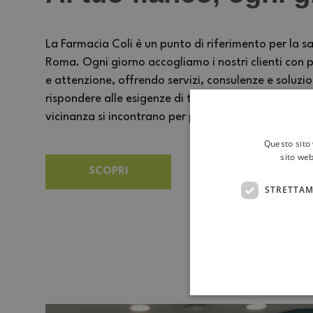
La Farmacia Coli è un punto di riferimento per la sa
Roma. Ogni giorno accogliamo i nostri clienti con p
e attenzione, offrendo servizi, consulenze e soluzi
rispondere alle esigenze di tutta la famiglia. Un 
vicinanza si incontrano per prendersi cura delle pe
Questo sito 
sito web
SCOPRI
STRETTAM