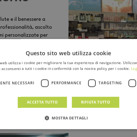
lute e il benessere a
rofessionalità, ascolto
oni personalizzate per
luogo dove competenza e
rsone.
Questo sito web utilizza cookie
web utilizza i cookie per migliorare la tua esperienza di navigazione. Utilizza
 acconsenti a tutti i cookie in conformità con la nostra policy per i cookie.
Leg
ENTE NECESSARI
PERFORMANCE
TARGETING
ACCETTA TUTTO
RIFIUTA TUTTO
MOSTRA DETTAGLI