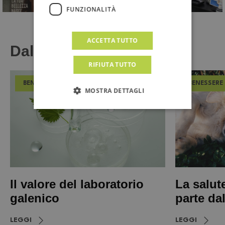
FUNZIONALITÀ
ACCETTA TUTTO
Dal Magazine
RIFIUTA TUTTO
BENESSERE
BENESSERE
MOSTRA DETTAGLI
Il valore del laboratorio
La salut
galenico
parte da
LEGGI
LEGGI