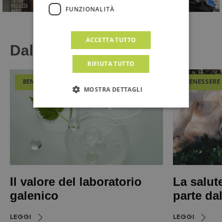
FUNZIONALITÀ
ACCETTA TUTTO
Dal Magazine
RIFIUTA TUTTO
BENESSERE
BENESSERE
MOSTRA DETTAGLI
Il valore del laboratorio
La salut
galenico
parte da
LEGGI
LEGGI