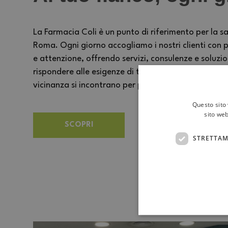
La Farmacia Coli è un punto di riferimento per la sa
Roma. Ogni giorno accogliamo i nostri clienti con p
e attenzione, offrendo servizi, consulenze e soluzi
rispondere alle esigenze di tutta la famiglia. Un 
vicinanza si incontrano per prendersi cura delle pe
Questo sito 
sito web
SCOPRI
STRETTAM