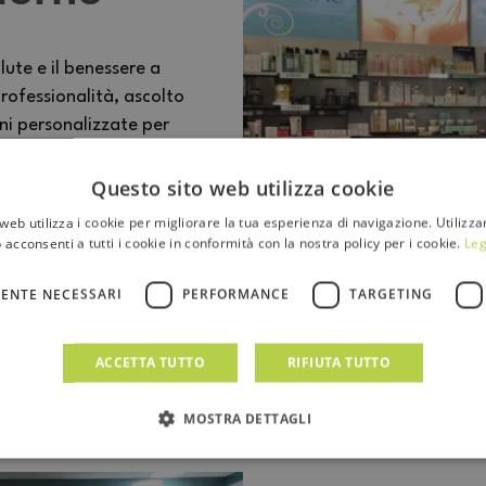
lute e il benessere a
rofessionalità, ascolto
oni personalizzate per
luogo dove competenza e
rsone.
Questo sito web utilizza cookie
web utilizza i cookie per migliorare la tua esperienza di navigazione. Utilizza
 acconsenti a tutti i cookie in conformità con la nostra policy per i cookie.
Leg
ENTE NECESSARI
PERFORMANCE
TARGETING
ACCETTA TUTTO
RIFIUTA TUTTO
MOSTRA DETTAGLI