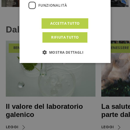
FUNZIONALITÀ
ACCETTA TUTTO
Dal Magazine
RIFIUTA TUTTO
BENESSERE
BENESSERE
MOSTRA DETTAGLI
Il valore del laboratorio
La salut
galenico
parte da
LEGGI
LEGGI