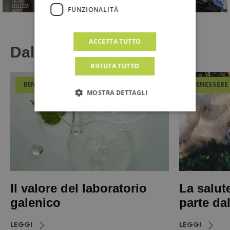
FUNZIONALITÀ
ACCETTA TUTTO
Dal Magazine
RIFIUTA TUTTO
BENESSERE
BENESSERE
MOSTRA DETTAGLI
Il valore del laboratorio
La salut
galenico
parte da
LEGGI
LEGGI