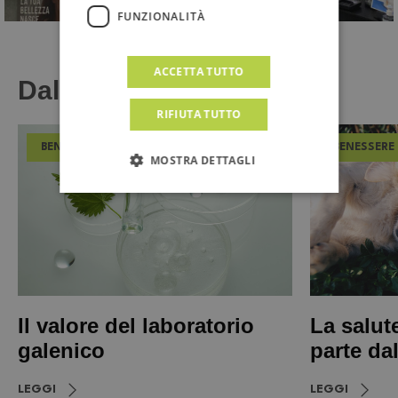
FUNZIONALITÀ
ACCETTA TUTTO
Dal Magazine
RIFIUTA TUTTO
BENESSERE
BENESSERE
MOSTRA DETTAGLI
Il valore del laboratorio
La salut
galenico
parte da
LEGGI
LEGGI