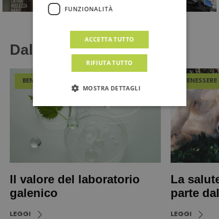
FUNZIONALITÀ
ACCETTA TUTTO
Dal Magazine
RIFIUTA TUTTO
BENESSERE
BENESSERE
MOSTRA DETTAGLI
Il valore del laboratorio
La salut
galenico
parte da
LEGGI
LEGGI