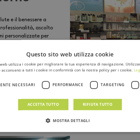
lute e il benessere a
rofessionalità, ascolto
oni personalizzate per
luogo dove competenza e
rsone.
Questo sito web utilizza cookie
web utilizza i cookie per migliorare la tua esperienza di navigazione. Utilizza
 acconsenti a tutti i cookie in conformità con la nostra policy per i cookie.
Leg
ENTE NECESSARI
PERFORMANCE
TARGETING
ACCETTA TUTTO
RIFIUTA TUTTO
MOSTRA DETTAGLI