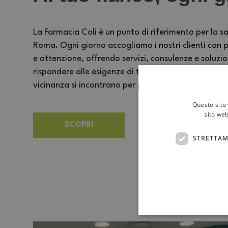
La Farmacia Coli è un punto di riferimento per la sa
Roma. Ogni giorno accogliamo i nostri clienti con p
e attenzione, offrendo servizi, consulenze e soluzi
rispondere alle esigenze di tutta la famiglia. Un 
vicinanza si incontrano per prendersi cura delle pe
Questo sito 
sito web
SCOPRI
STRETTAM