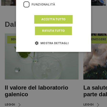
FUNZIONALITÀ
ACCETTA TUTTO
Dal Magazine
RIFIUTA TUTTO
BENESSERE
BENESSERE
MOSTRA DETTAGLI
Il valore del laboratorio
La salut
galenico
parte da
LEGGI
LEGGI