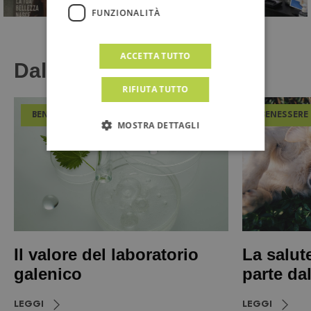
FUNZIONALITÀ
ACCETTA TUTTO
Dal Magazine
RIFIUTA TUTTO
BENESSERE
BENESSERE
MOSTRA DETTAGLI
Il valore del laboratorio
La salut
galenico
parte da
LEGGI
LEGGI