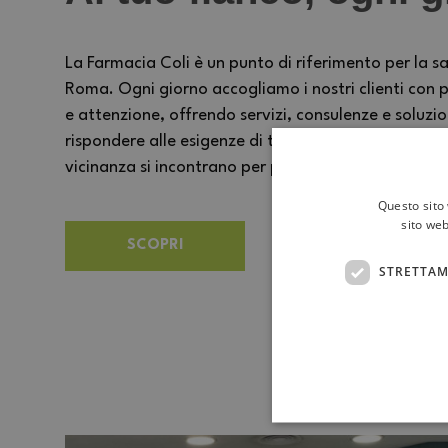
La Farmacia Coli è un punto di riferimento per la sa
Roma. Ogni giorno accogliamo i nostri clienti con p
e attenzione, offrendo servizi, consulenze e soluzi
rispondere alle esigenze di tutta la famiglia. Un 
vicinanza si incontrano per prendersi cura delle pe
Questo sito 
sito web
SCOPRI
STRETTAM