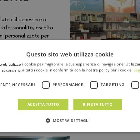
lute e il benessere a
rofessionalità, ascolto
oni personalizzate per
luogo dove competenza e
rsone.
Questo sito web utilizza cookie
web utilizza i cookie per migliorare la tua esperienza di navigazione. Utilizza
 acconsenti a tutti i cookie in conformità con la nostra policy per i cookie.
Leg
ENTE NECESSARI
PERFORMANCE
TARGETING
ACCETTA TUTTO
RIFIUTA TUTTO
MOSTRA DETTAGLI