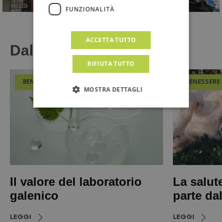
FUNZIONALITÀ
ACCETTA TUTTO
Dal Magazine
RIFIUTA TUTTO
BENESSERE
BENESSERE
MOSTRA DETTAGLI
Il valore del laboratorio
La salut
galenico
parte da
LEGGI
LEGGI