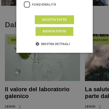
FUNZIONALITÀ
ACCETTA TUTTO
Dal Magazine
RIFIUTA TUTTO
BENESSERE
BENESSERE
MOSTRA DETTAGLI
Il valore del laboratorio
La salut
galenico
parte da
LEGGI
LEGGI