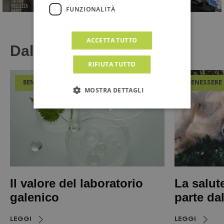
FUNZIONALITÀ
ACCETTA TUTTO
Dal Magazine
RIFIUTA TUTTO
BENESSERE
BENESSERE
MOSTRA DETTAGLI
Il valore del laboratorio
La salut
galenico
parte da
LEGGI
LEGGI