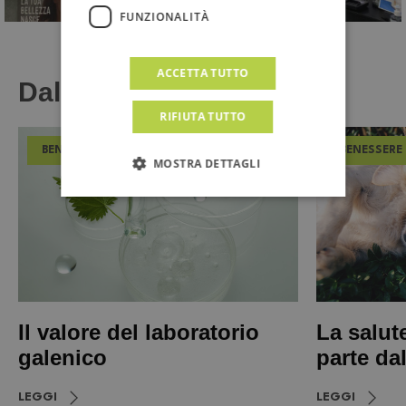
FUNZIONALITÀ
ACCETTA TUTTO
Dal Magazine
RIFIUTA TUTTO
BENESSERE
BENESSERE
MOSTRA DETTAGLI
Il valore del laboratorio
La salut
galenico
parte da
LEGGI
LEGGI