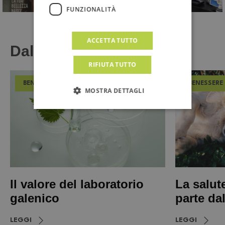
FUNZIONALITÀ
ACCETTA TUTTO
Dal Magazine
RIFIUTA TUTTO
BENESSERE
BENESSERE
MOSTRA DETTAGLI
Il valore del laboratorio
La salut
galenico
parte da
LEGGI
LEGGI