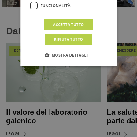
FUNZIONALITÀ
ACCETTA TUTTO
Dal Magazine
RIFIUTA TUTTO
BENESSERE
BENESSERE
MOSTRA DETTAGLI
Il valore del laboratorio
La salut
galenico
parte da
LEGGI
LEGGI