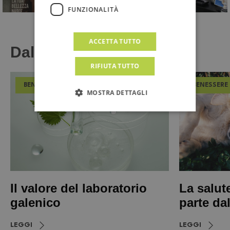
FUNZIONALITÀ
ACCETTA TUTTO
Dal Magazine
RIFIUTA TUTTO
BENESSERE
BENESSERE
MOSTRA DETTAGLI
Il valore del laboratorio
La salut
galenico
parte da
LEGGI
LEGGI