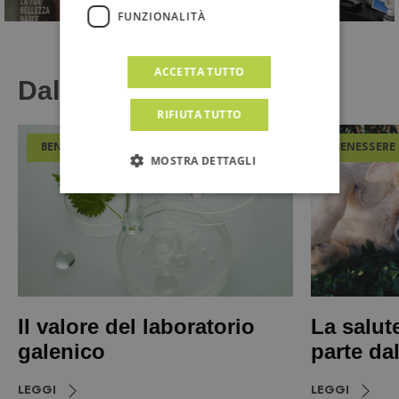
FUNZIONALITÀ
ACCETTA TUTTO
Dal Magazine
RIFIUTA TUTTO
BENESSERE
BENESSERE
MOSTRA DETTAGLI
Il valore del laboratorio
La salut
galenico
parte da
LEGGI
LEGGI