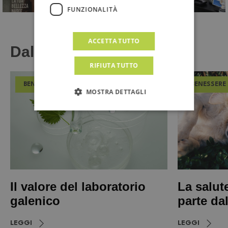
FUNZIONALITÀ
ACCETTA TUTTO
Dal Magazine
RIFIUTA TUTTO
BENESSERE
BENESSERE
MOSTRA DETTAGLI
Il valore del laboratorio
La salut
galenico
parte da
LEGGI
LEGGI