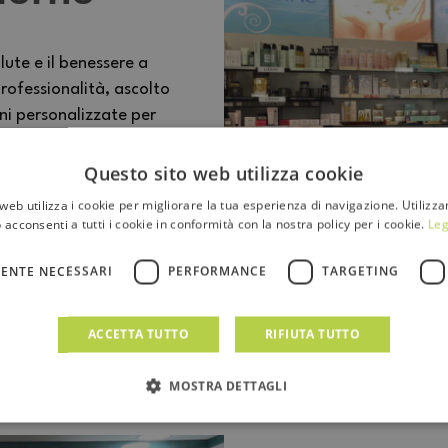
lute e il benessere a
rofessionalità, ascolto
oni personalizzate per
luogo dove competenza e
rsone.
Questo sito web utilizza cookie
web utilizza i cookie per migliorare la tua esperienza di navigazione. Utilizza
 acconsenti a tutti i cookie in conformità con la nostra policy per i cookie.
Leg
ENTE NECESSARI
PERFORMANCE
TARGETING
ACCETTA TUTTO
RIFIUTA TUTTO
MOSTRA DETTAGLI