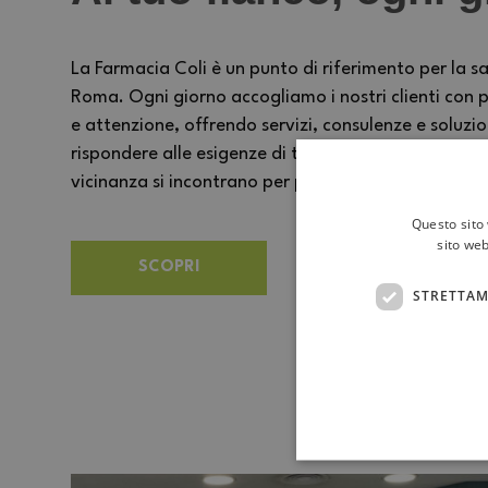
La Farmacia Coli è un punto di riferimento per la sa
Roma. Ogni giorno accogliamo i nostri clienti con p
e attenzione, offrendo servizi, consulenze e soluzi
rispondere alle esigenze di tutta la famiglia. Un 
vicinanza si incontrano per prendersi cura delle pe
Questo sito 
sito web
SCOPRI
STRETTAM